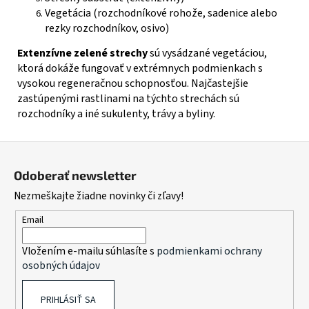
Vegetácia (rozchodníkové rohože, sadenice alebo
rezky rozchodníkov, osivo)
Extenzívne zelené strechy
sú vysádzané vegetáciou,
ktorá dokáže fungovať v extrémnych podmienkach s
vysokou regeneračnou schopnosťou. Najčastejšie
zastúpenými rastlinami na týchto strechách sú
rozchodníky a iné sukulenty, trávy a byliny.
Z
á
Odoberať newsletter
p
Nezmeškajte žiadne novinky či zľavy!
ä
t
Email
i
Vložením e-mailu súhlasíte s
podmienkami ochrany
e
osobných údajov
PRIHLÁSIŤ SA