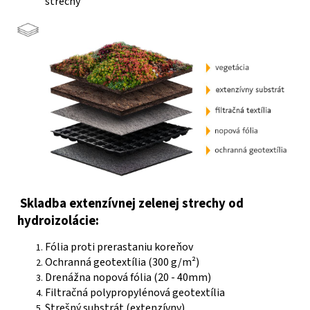
strechy
Skladba extenzívnej zelenej strechy od
hydroizolácie:
Fólia proti prerastaniu koreňov
Ochranná geotextília (300 g/m²)
Drenážna nopová fólia (20 - 40mm)
Filtračná polypropylénová geotextília
Strešný substrát (extenzívny)