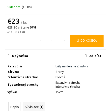
č
a
Skladom
(>5 ks)
m
e
€23
/ ks
€28,30 vrátane DPH
SPOJOVACÍ
Jednotková
€11,50 / 1 m
PRVOK
cena:
PRE
DO KOŠÍKA
DRENÁŽNU
LIŠTU
LS-
Opýtať sa
Zdieľať
P
€2
Kategória
:
Lišty na delenie súvrstvia
Záruka
:
2 roky
Extenzívna strecha
:
Plochá
Extenzívna strecha,
Typ zelenej strechy
:
Intenzívna strecha
Výška
:
15 cm
Popis
Súvisiace (1)