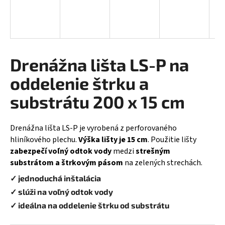
á
j
s
ť
Drenážna lišta LS-P na
?
oddelenie štrku a
substrátu 200 x 15 cm
HĽADAŤ
Drenážna lišta LS-P je vyrobená z perforovaného
hliníkového plechu.
Výška lišty je
15 cm
. Použitie lišty
z
abezpečí voľný odtok vody
medzi
strešným
O
substrátom a štrkovým pásom
na zelených strechách.
d
✓ jednoduchá inštalácia
p
✓ slúži na voľný odtok vody
o
r
✓ ideálna na oddelenie štrku od substrátu
ú