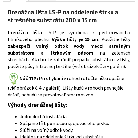
Drenážna lišta LS-P na oddelenie štrku a
strešného substrátu 200 x 15 cm
Drenážna lišta LS-P je vyrobená z perforovaného
hliníkového plechu.
Výška lišty je
15 cm
. Použitie lišty
z
abezpečí voľný odtok vody
medzi
strešným
substrátom a štrkovým pásom
na zelených
strechách. Ak chcete zabrániť prepadu substrátu cez lišty,
použite pásy filtračnej textílie (viď obrázok č. 5 v galérii).
Náš TIP:
Pri ohýbaní v rohoch otočte lištu opačne
(viď obrázok č. 4 v galérii). Lišty budú v rohoch pevnejšie
držať, nebudú sa prevaľovať smerom von.
Výhody drenážnej lišty:
Jednoduchá inštalácia.
Spájanie líšt pomocou spojovacieho prvku.
Slúži na voľný odtok vody.
Ideálna na oddelenie štrku od substrátu.