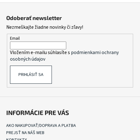
v
Z
l
á
á
Odoberať newsletter
d
p
Nezmeškajte žiadne novinky či zľavy!
a
ä
c
t
Email
i
i
e
Vložením e-mailu súhlasíte s
podmienkami ochrany
e
p
osobných údajov
r
v
PRIHLÁSIŤ SA
k
y
v
ý
p
i
INFORMÁCIE PRE VÁS
s
u
AKO NAKUPOVAŤ/DOPRAVA A PLATBA
PREJSŤ NA NÁŠ WEB
KONTAKTY