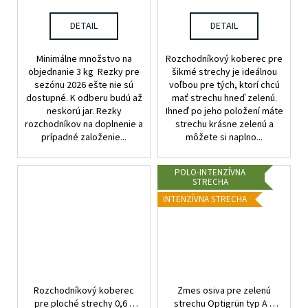
cena:
cena:
DETAIL
DETAIL
Minimálne množstvo na
Rozchodníkový koberec pre
objednanie 3 kg Rezky pre
šikmé strechy je ideálnou
sezónu 2026 ešte nie sú
voľbou pre tých, ktorí chcú
dostupné. K odberu budú až
mať strechu hneď zelenú.
neskorú jar. Rezky
Ihneď po jeho položení máte
rozchodníkov na doplnenie a
strechu krásne zelenú a
prípadné založenie...
môžete si naplno...
POLO-INTENZÍVNA
STRECHA
INTENZÍVNA STRECHA
Rozchodníkový koberec
Zmes osiva pre zelenú
pre ploché strechy 0,6 x
strechu Optigrün typ A 1