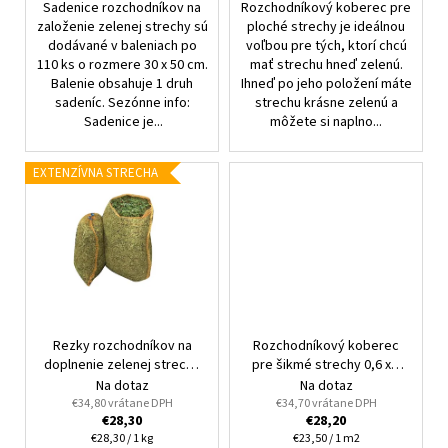
Sadenice rozchodníkov na
Rozchodníkový koberec pre
založenie zelenej strechy sú
ploché strechy je ideálnou
dodávané v baleniach po
voľbou pre tých, ktorí chcú
110 ks o rozmere 30 x 50 cm.
mať strechu hneď zelenú.
Balenie obsahuje 1 druh
Ihneď po jeho položení máte
sadeníc. Sezónne info:
strechu krásne zelenú a
Sadenice je...
môžete si naplno...
EXTENZÍVNA STRECHA
Rezky rozchodníkov na
Rozchodníkový koberec
doplnenie zelenej strechy
pre šikmé strechy 0,6 x 2
1 kg
m
Na dotaz
Na dotaz
€34,80 vrátane DPH
€34,70 vrátane DPH
€28,30
€28,20
Jednotková
Jednotková
€28,30 / 1 kg
€23,50 / 1 m2