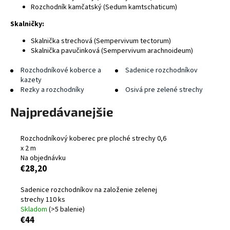
Rozchodník kamčatský (Sedum kamtschaticum)
á
j
Skalničky:
s
Skalnička strechová (Sempervivum tectorum)
ť
Skalnička pavučinková (Sempervivum arachnoideum)
?
Rozchodníkové koberce a
Sadenice rozchodníkov
kazety
Rezky a rozchodníky
Osivá pre zelené strechy
Najpredávanejšie
HĽADAŤ
Rozchodníkový koberec pre ploché strechy 0,6
x 2 m
Na objednávku
O
€28,20
d
p
Sadenice rozchodníkov na založenie zelenej
o
strechy 110 ks
r
Skladom
(>5 balenie)
€44
ú