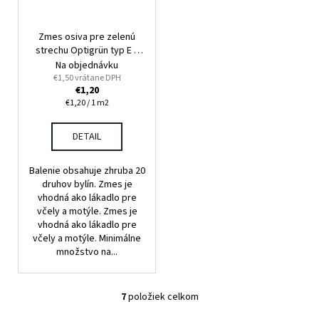
Zmes osiva pre zelenú
strechu Optigrün typ E 1
m²
Na objednávku
€1,50 vrátane DPH
€1,20
Jednotková
€1,20 / 1 m2
cena:
DETAIL
Balenie obsahuje zhruba 20
druhov bylín. Zmes je
vhodná ako lákadlo pre
včely a motýle. Zmes je
vhodná ako lákadlo pre
včely a motýle. Minimálne
množstvo na...
7
položiek celkom
O