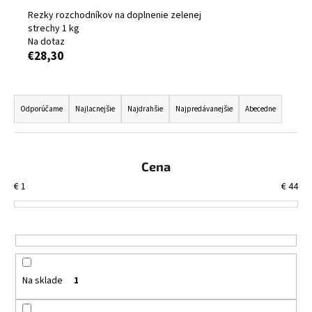
č
Rezky rozchodníkov na doplnenie zelenej
a
strechy 1 kg
m
Na dotaz
e
€28,30
ROZCHODNÍKOVÝ
R
KOBEREC
a
Odporúčame
Najlacnejšie
Najdrahšie
Najpredávanejšie
Abecedne
PRE
PLOCHÉ
d
STRECHY
e
0,6
X
n
Cena
2
i
M
€
1
€
44
e
€28,20
p
r
o
d
Na sklade
1
u
k