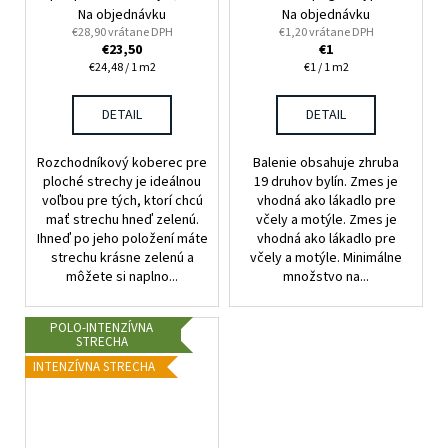
1,6 m
m²
Na objednávku
Na objednávku
€28,90 vrátane DPH
€1,20 vrátane DPH
€23,50
€1
Jednotková
Jednotková
€24,48 / 1 m2
€1 / 1 m2
cena:
cena:
DETAIL
DETAIL
Rozchodníkový koberec pre
Balenie obsahuje zhruba
ploché strechy je ideálnou
19 druhov bylín. Zmes je
voľbou pre tých, ktorí chcú
vhodná ako lákadlo pre
mať strechu hneď zelenú.
včely a motýle. Zmes je
Ihneď po jeho položení máte
vhodná ako lákadlo pre
strechu krásne zelenú a
včely a motýle. Minimálne
môžete si naplno...
množstvo na...
POLO-INTENZÍVNA
STRECHA
INTENZÍVNA STRECHA