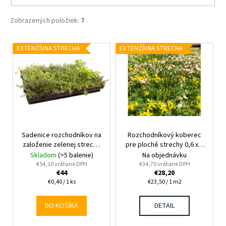
Zobrazených položiek:
7
V
EXTENZÍVNA STRECHA
EXTENZÍVNA STRECHA
ý
p
i
s
p
r
Sadenice rozchodníkov na
Rozchodníkový koberec
o
založenie zelenej strechy
pre ploché strechy 0,6 x 2
d
110 ks
m
Skladom
(>5 balenie)
Na objednávku
u
€54,10 vrátane DPH
€34,70 vrátane DPH
€44
€28,20
k
Jednotková
Jednotková
€0,40 / 1 ks
€23,50 / 1 m2
t
cena:
cena:
o
DO KOŠÍKA
DETAIL
v