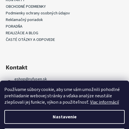
OBCHODNÉ PODMIENKY
Podmienky ochrany osobných údajov
Reklamačný poriadok
PORADŇA
REALIZÁCIE A BLOG
ČASTÉ OTÁZKY A ODPOVEDE
Kontakt
eshop
@
rufusen.sk
+421 907 368 000
Používame súbory cookie, aby sme vám umožnili pohodlné
+421 907 336 918
prehliadanie webovej stránky a vďaka analýze neustále
FB Rufusen Zelená strecha
zlepšovali jej funkcie, výkon a použiteľnosť.
Viac informácií
rufusen.zelenestrechy
YouTube Rufusen Zelená strecha
Nastavenie
Vytvoril Shoptet