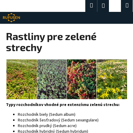
K
Prejsť
Hľadať
Nákup
M
Prihlásenie
na
o
obsah
Späť
Späť
košík
š
í
Č
Rastliny pre zelené
k
o
strechy
p
o
t
r
e
b
u
j
Typy rozchodníkov vhodné pre extenzívnu zelenú strechu:
e
Rozchodník biely (Sedum album)
t
Rozchodník šesťradový (Sedum sexangulare)
e
Rozchodník prudký (Sedum acre)
n
Rozchodník hybridný (Sedum hybridum)