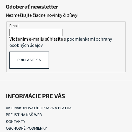
á
á
Odoberať newsletter
d
p
Nezmeškajte žiadne novinky či zľavy!
a
ä
c
t
Email
i
i
e
Vložením e-mailu súhlasíte s
podmienkami ochrany
e
p
osobných údajov
r
v
PRIHLÁSIŤ SA
k
y
v
ý
p
i
INFORMÁCIE PRE VÁS
s
u
AKO NAKUPOVAŤ/DOPRAVA A PLATBA
PREJSŤ NA NÁŠ WEB
KONTAKTY
OBCHODNÉ PODMIENKY