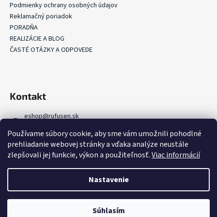
Podmienky ochrany osobných údajov
Reklamačný poriadok
PORADŇA
REALIZÁCIE A BLOG
ČASTÉ OTÁZKY A ODPOVEDE
Kontakt
eshop
@
rufusen.sk
+421 907 368 000
Používame súbory cookie, aby sme vám umožnili pohodlné
+421 907 336 918
prehliadanie webovej stránky a vďaka analýze neustále
FB Rufusen Zelená strecha
zlepšovali jej funkcie, výkon a použiteľnosť.
Viac informácií
rufusen.zelenestrechy
YouTube Rufusen Zelená strecha
Nastavenie
Vytvoril Shoptet
Súhlasím
Copyright 2026
Rufusen Zelená strecha
. Všetky práva vyhradené.