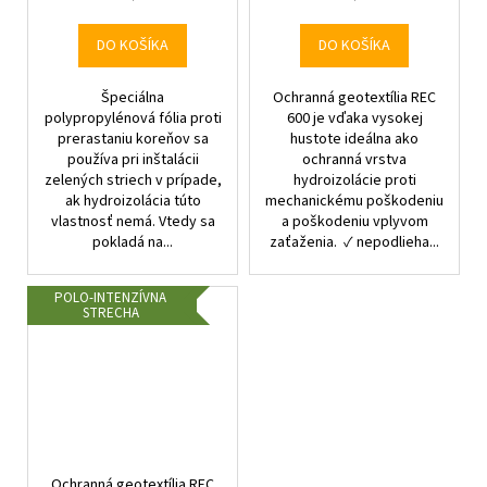
cena:
cena:
DO KOŠÍKA
DO KOŠÍKA
Špeciálna
Ochranná geotextília REC
polypropylénová fólia proti
600 je vďaka vysokej
prerastaniu koreňov sa
hustote ideálna ako
používa pri inštalácii
ochranná vrstva
zelených striech v prípade,
hydroizolácie proti
ak hydroizolácia túto
mechanickému poškodeniu
vlastnosť nemá. Vtedy sa
a poškodeniu vplyvom
pokladá na...
zaťaženia. ✓ nepodlieha...
POLO-INTENZÍVNA
STRECHA
Ochranná geotextília REC