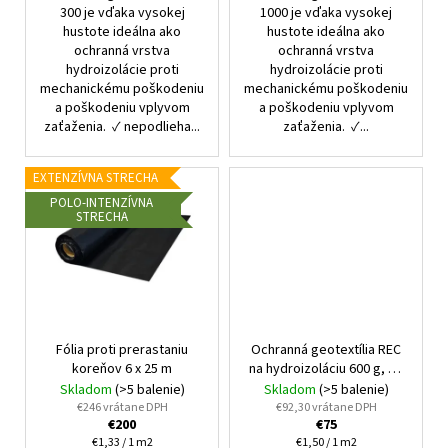
300 je vďaka vysokej
1000 je vďaka vysokej
hustote ideálna ako
hustote ideálna ako
ochranná vrstva
ochranná vrstva
hydroizolácie proti
hydroizolácie proti
mechanickému poškodeniu
mechanickému poškodeniu
a poškodeniu vplyvom
a poškodeniu vplyvom
zaťaženia. ✓ nepodlieha...
zaťaženia. ✓...
EXTENZÍVNA STRECHA
POLO-INTENZÍVNA
STRECHA
Fólia proti prerastaniu
Ochranná geotextília REC
koreňov 6 x 25 m
na hydroizoláciu 600 g, 2 x
25 m
Skladom
(>5 balenie)
Skladom
(>5 balenie)
€246 vrátane DPH
€92,30 vrátane DPH
€200
€75
Jednotková
Jednotková
€1,33 / 1 m2
€1,50 / 1 m2