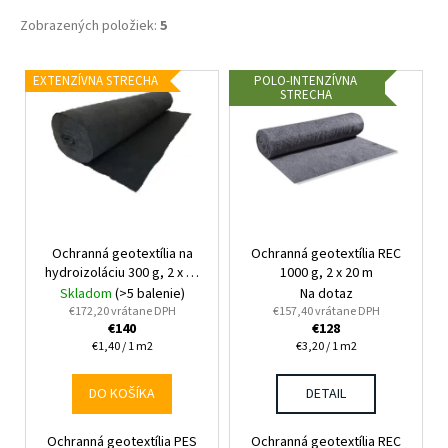
Zobrazených položiek:
5
V
EXTENZÍVNA STRECHA
POLO-INTENZÍVNA
STRECHA
ý
p
i
s
p
r
Ochranná geotextília na
Ochranná geotextília REC
o
hydroizoláciu 300 g, 2 x 50
1000 g, 2 x 20 m
d
m
Skladom
(>5 balenie)
Na dotaz
u
€172,20 vrátane DPH
€157,40 vrátane DPH
€140
€128
k
Jednotková
Jednotková
€1,40 / 1 m2
€3,20 / 1 m2
t
cena:
cena:
o
DO KOŠÍKA
DETAIL
v
Ochranná geotextília PES
Ochranná geotextília REC