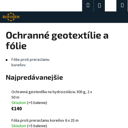
K
Prejsť
Hľadať
Nákup
M
Prihlásenie
na
o
obsah
Späť
Späť
košík
š
í
Č
Ochranné geotextílie a
k
o
fólie
p
o
Fólie proti prerastaniu
t
koreňov
r
e
Najpredávanejšie
b
u
Ochranná geotextília na hydroizoláciu 300 g, 2 x
j
50 m
Skladom
(>5 balenie)
e
€140
t
e
Fólia proti prerastaniu koreňov 6 x 25 m
Skladom
(>5 balenie)
n