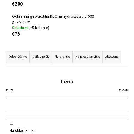
€200
á
j
Ochranná geotextília REC na hydroizoláciu 600
s
g, 2 x 25 m
Skladom
(>5 balenie)
ť
€75
?
R
a
Odporúčame
Najlacnejšie
Najdrahšie
Najpredávanejšie
Abecedne
d
HĽADAŤ
e
n
Cena
i
€
75
€
200
O
e
d
p
p
r
o
o
r
d
ú
Na sklade
4