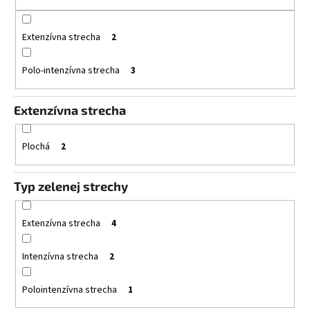
u
č
a
k
m
t
Extenzívna strecha
2
e
o
Polo-intenzívna strecha
3
v
AQUADESK
3000
Extenzívna strecha
RETENČNÁ
VRSTVA
120
X
Plochá
2
60
X
3
Typ zelenej strechy
CM
€10,10
Extenzívna strecha
4
Intenzívna strecha
2
Polointenzívna strecha
1