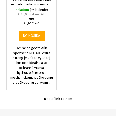
na hydroizoláciu spevnená
600 g, 2 x 25 m
Skladom
(>5 balenie)
€116,90 vrátane DPH
€95
Jednotková
€1,90 / 1 m2
cena:
DO KOŠÍKA
Ochranná geotextília
spevnená REC 600 extra
strong je vďaka vysokej
hustote ideálna ako
ochranná vrstva
hydroizolácie proti
mechanickému poškodeniu
a poškodeniu vplyvom...
5
položiek celkom
O
v
Z
l