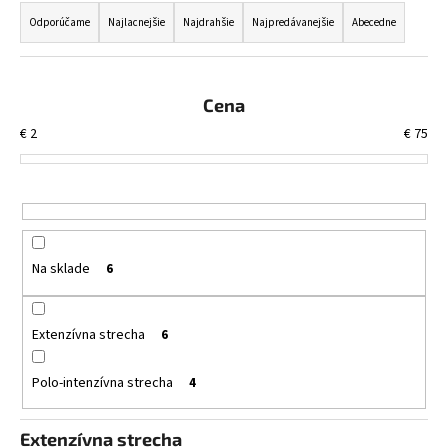
č
a
a
Odporúčame
Najlacnejšie
Najdrahšie
Najpredávanejšie
Abecedne
m
d
e
e
n
Cena
i
EXTENZÍVNY
€
2
€
75
MINERÁLNY
e
STREŠNÝ
p
SUBSTRÁT
25
r
KG
o
€4,70
d
Na sklade
6
u
k
t
Extenzívna strecha
6
o
Polo-intenzívna strecha
4
v
Extenzívna strecha