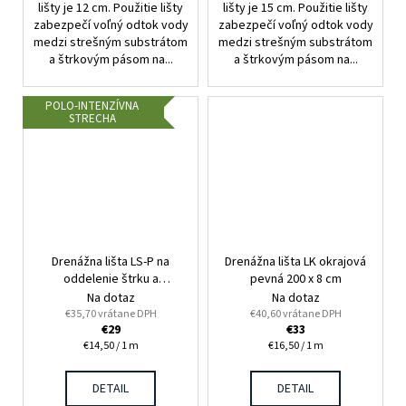
lišty je 12 cm. Použitie lišty
lišty je 15 cm. Použitie lišty
zabezpečí voľný odtok vody
zabezpečí voľný odtok vody
medzi strešným substrátom
medzi strešným substrátom
a štrkovým pásom na...
a štrkovým pásom na...
POLO-INTENZÍVNA
STRECHA
Drenážna lišta LS-P na
Drenážna lišta LK okrajová
oddelenie štrku a
pevná 200 x 8 cm
substrátu 200 x 20 cm
Na dotaz
Na dotaz
€35,70 vrátane DPH
€40,60 vrátane DPH
€29
€33
Jednotková
Jednotková
€14,50 / 1 m
€16,50 / 1 m
cena:
cena:
DETAIL
DETAIL