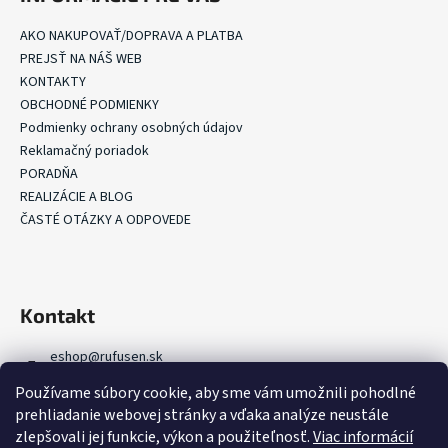
s
u
AKO NAKUPOVAŤ/DOPRAVA A PLATBA
PREJSŤ NA NÁŠ WEB
KONTAKTY
OBCHODNÉ PODMIENKY
Podmienky ochrany osobných údajov
Reklamačný poriadok
PORADŇA
REALIZÁCIE A BLOG
ČASTÉ OTÁZKY A ODPOVEDE
Kontakt
eshop
@
rufusen.sk
+421 907 368 000
Používame súbory cookie, aby sme vám umožnili pohodlné
+421 907 336 918
prehliadanie webovej stránky a vďaka analýze neustále
FB Rufusen Zelená strecha
zlepšovali jej funkcie, výkon a použiteľnosť.
Viac informácií