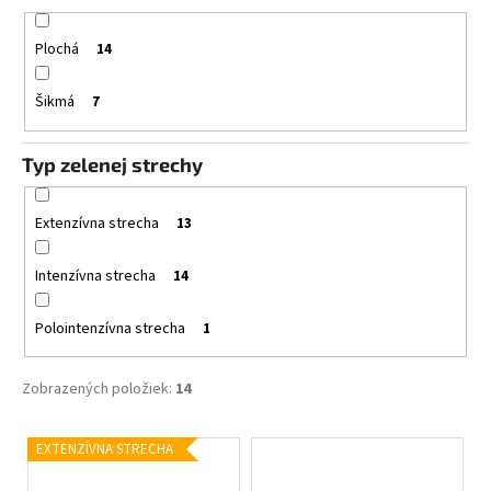
Plochá
14
Šikmá
7
Typ zelenej strechy
Extenzívna strecha
13
Intenzívna strecha
14
Polointenzívna strecha
1
Zobrazených položiek:
14
V
EXTENZÍVNA STRECHA
ý