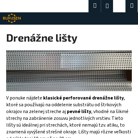
K
Prejsť
Hľadať
Nákup
M
Prihlásenie
na
o
obsah
Späť
Späť
košík
š
í
Č
Drenážne lišty
k
o
p
o
t
r
e
b
u
V ponuke nájdete
klasické perforované drenážne lišty
,
j
ktoré sa používajú na oddelenie substrátu od štrkových
okrajov na zelenej streche aj
pevné lišty
, vhodné na šikmé
e
strechy na zabránenie zosuvu jednotlivých vrstiev. Tieto
t
lišty sú ideálnej pri strechách, ktoré nemajú tzv. atiku, to
e
znamená vyvýšené strešné okraje. Lišty majú rôzne veľkosti
n