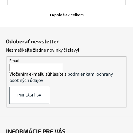
14
položiek celkom
O
v
Z
l
á
á
Odoberať newsletter
d
p
Nezmeškajte žiadne novinky či zľavy!
a
ä
c
t
Email
i
i
e
Vložením e-mailu súhlasíte s
podmienkami ochrany
e
p
osobných údajov
r
v
PRIHLÁSIŤ SA
k
y
v
ý
p
i
INFORMÁCIE PRE VÁS