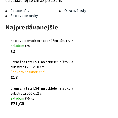
od základnej 10 cm až po 20 cm.
á
Deliace lišty
Okrajové lišty
j
Spojovacie prvky
s
Najpredávanejšie
ť
?
Spojovací prvok pre drenážnu lištu LS-P
Skladom
(>5 ks)
€2
HĽADAŤ
Drenážna lišta LS-P na oddelenie štrku a
substrátu 200 x 10 cm
Čoskoro naskladnené
€18
O
Drenážna lišta LS-P na oddelenie štrku a
d
substrátu 200 x 12 cm
p
Skladom
(>5 ks)
o
€21,60
r
ú
R