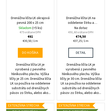
Drenážna lišta LK okrajová
Drenážna lišta LK na
pevná 200 x 25 cm
oddelenie štrku a
substrátu pevná 200 x 30
Skladom
(>5 ks)
Na dotaz
cm
€75 vrátane DPH
€91,60 vrátane DPH
€61
€74,50
Jednotková
Jednotková
€30,50 / 1 m
€37,25 / 1 m
cena:
cena:
DO KOŠÍKA
DETAIL
Drenážna lišta LK je
Drenážna lišta LK je
vyrobená z pevného
vyrobená z pevného
hliníkového plechu. Výška
hliníkového plechu. Výška
lišty je 25 cm. Drenážna lišta
lišty je 30 cm. Drenážna lišta
LK sa používa na oddelenie
LK sa používa na oddelenie
substrátu od drenážnych
substrátu od drenážnych
pásov zo štrku, alebo ako...
pásov zo štrku, alebo ako...
EXTENZÍVNA STRECHA
EXTENZÍVNA STRECHA