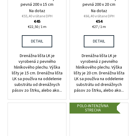
pevná 200 x 15 cm
pevná 200 x 20 cm
Na dotaz
Na dotaz
€55,40 vrátane DPH
€66,40 vrátane DPH
€45
€54
Jednotková
Jednotková
€22,50 / 1 m
€27 / 1 m
cena:
cena:
DETAIL
DETAIL
Drenážna lišta LK je
Drenážna lišta LK je
vyrobená z pevného
vyrobená z pevného
hliníkového plechu. Výška
hliníkového plechu. Výška
lišty je 15 cm. Drenážna lišta
lišty je 20 cm. Drenážna lišta
LK sa používa na oddelenie
LK sa používa na oddelenie
substrátu od drenážnych
substrátu od drenážnych
pásov zo štrku, alebo ako...
pásov zo štrku, alebo ako...
POLO-INTENZÍVNA
STRECHA