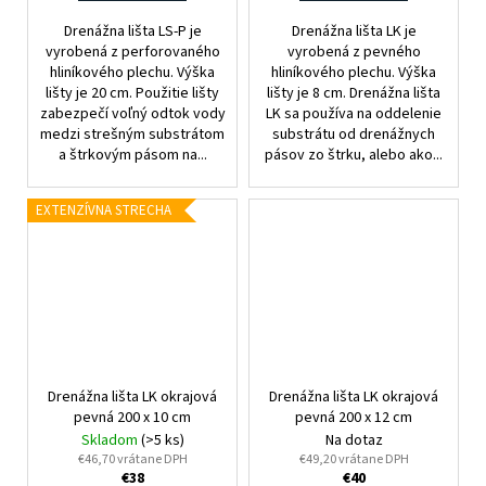
Drenážna lišta LS-P je
Drenážna lišta LK je
vyrobená z perforovaného
vyrobená z pevného
hliníkového plechu. Výška
hliníkového plechu. Výška
lišty je 20 cm. Použitie lišty
lišty je 8 cm. Drenážna lišta
zabezpečí voľný odtok vody
LK sa používa na oddelenie
medzi strešným substrátom
substrátu od drenážnych
a štrkovým pásom na...
pásov zo štrku, alebo ako...
EXTENZÍVNA STRECHA
Drenážna lišta LK okrajová
Drenážna lišta LK okrajová
pevná 200 x 10 cm
pevná 200 x 12 cm
Skladom
(>5 ks)
Na dotaz
€46,70 vrátane DPH
€49,20 vrátane DPH
€38
€40