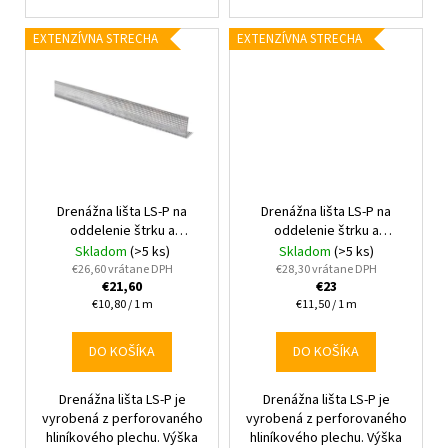
EXTENZÍVNA STRECHA
EXTENZÍVNA STRECHA
Drenážna lišta LS-P na
Drenážna lišta LS-P na
oddelenie štrku a
oddelenie štrku a
substrátu 200 x 12 cm
substrátu 200 x 15 cm
Skladom
(>5 ks)
Skladom
(>5 ks)
€26,60 vrátane DPH
€28,30 vrátane DPH
€21,60
€23
Jednotková
Jednotková
€10,80 / 1 m
€11,50 / 1 m
cena:
cena:
DO KOŠÍKA
DO KOŠÍKA
Drenážna lišta LS-P je
Drenážna lišta LS-P je
vyrobená z perforovaného
vyrobená z perforovaného
hliníkového plechu. Výška
hliníkového plechu. Výška