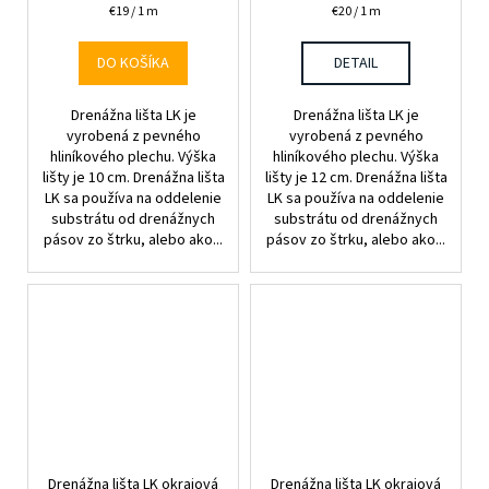
Jednotková
Jednotková
€19 / 1 m
€20 / 1 m
cena:
cena:
DO KOŠÍKA
DETAIL
Drenážna lišta LK je
Drenážna lišta LK je
vyrobená z pevného
vyrobená z pevného
hliníkového plechu. Výška
hliníkového plechu. Výška
lišty je 10 cm. Drenážna lišta
lišty je 12 cm. Drenážna lišta
LK sa používa na oddelenie
LK sa používa na oddelenie
substrátu od drenážnych
substrátu od drenážnych
pásov zo štrku, alebo ako...
pásov zo štrku, alebo ako...
Drenážna lišta LK okrajová
Drenážna lišta LK okrajová