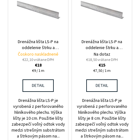
p
i
s
p
r
Drenážna lišta LS-P na
Drenážna lišta LS-P na
o
oddelenie štrku a
oddelenie štrku a
d
substrátu 200 x 10 cm
substrátu 200 x 8 cm
Čoskoro naskladnené
Na dotaz
u
€22,10 vrátane DPH
€18,50 vrátane DPH
€18
€15
k
Jednotková
Jednotková
€9 / 1 m
€7,50 / 1 m
t
cena:
cena:
o
DETAIL
DETAIL
v
Drenážna lišta LS-P je
Drenážna lišta LS-P je
vyrobená z perforovaného
vyrobená z perforovaného
hliníkového plechu. Výška
hliníkového plechu. Výška
lišty je 10 cm. Použitie lišty
lišty je 8 cm. Použitie lišty
zabezpečí voľný odtok vody
zabezpečí voľný odtok vody
medzi strešným substrátom
medzi strešným substrátom
a štrkovým pásom na...
a štrkovým pásom na...