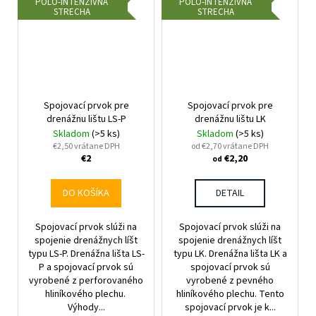
POLO-INTENZÍVNA
POLO-INTENZÍVNA
STRECHA
STRECHA
Spojovací prvok pre
Spojovací prvok pre
drenážnu lištu LS-P
drenážnu lištu LK
Skladom
(>5 ks)
Skladom
(>5 ks)
€2,50 vrátane DPH
od €2,70 vrátane DPH
€2
€2,20
od
DO KOŠÍKA
DETAIL
Spojovací prvok slúži na
Spojovací prvok slúži na
spojenie drenážnych líšt
spojenie drenážnych líšt
typu LS-P. Drenážna lišta LS-
typu LK. Drenážna lišta LK a
P a spojovací prvok sú
spojovací prvok sú
vyrobené z perforovaného
vyrobené z pevného
hliníkového plechu.
hliníkového plechu. Tento
Výhody...
spojovací prvok je k...