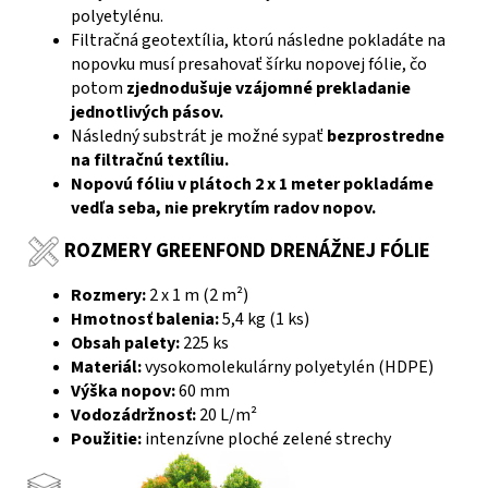
polyetylénu.
Filtračná geotextília, ktorú následne pokladáte na
nopovku musí presahovať šírku nopovej fólie, čo
potom
zjednodušuje vzájomné prekladanie
jednotlivých pásov.
Následný substrát je možné sypať
bezprostredne
na filtračnú textíliu.
Nopovú fóliu v plátoch 2 x 1 meter pokladáme
vedľa seba, nie prekrytím radov nopov.
ROZMERY GREENFOND DRENÁŽNEJ FÓLIE
Rozmery:
2 x 1 m (2 m²)
Hmotnosť balenia:
5,4 kg (1 ks)
Obsah palety:
225 ks
Materiál:
vysokomolekulárny polyetylén (HDPE)
Výška nopov:
60 mm
Vodozádržnosť:
20 L/m²
Použitie:
intenzívne ploché zelené strechy