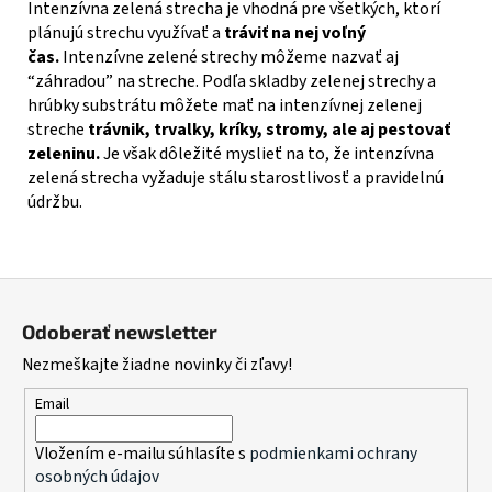
Intenzívna zelená strecha je vhodná pre všetkých, ktorí
plánujú strechu využívať a
tráviť na nej voľný
čas.
Intenzívne zelené strechy môžeme nazvať aj
“záhradou” na streche. Podľa skladby zelenej strechy a
hrúbky substrátu môžete mať na intenzívnej zelenej
streche
trávnik, trvalky, kríky, stromy, ale aj pestovať
zeleninu.
Je však dôležité myslieť na to, že intenzívna
zelená strecha vyžaduje stálu starostlivosť a pravidelnú
údržbu.
Z
á
Odoberať newsletter
p
Nezmeškajte žiadne novinky či zľavy!
ä
t
Email
i
Vložením e-mailu súhlasíte s
podmienkami ochrany
e
osobných údajov