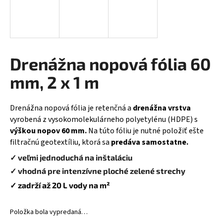
á
j
s
ť
Drenážna nopová fólia 60
?
mm, 2 x 1 m
Drenážna nopová fólia je retenčná a
drenážna vrstva
HĽADAŤ
vyrobená z vysokomolekulárneho polyetylénu (HDPE) s
výškou nopov 60 mm.
Na túto fóliu je nutné položiť ešte
filtračnú geotextíliu, ktorá sa
predáva samostatne.
O
✓ veľmi jednoduchá na inštaláciu
d
✓ v
hodná pre intenzívne ploché zelené strechy
p
✓ zadrží až 20 L vody na m²
o
r
ú
Položka bola vypredaná…