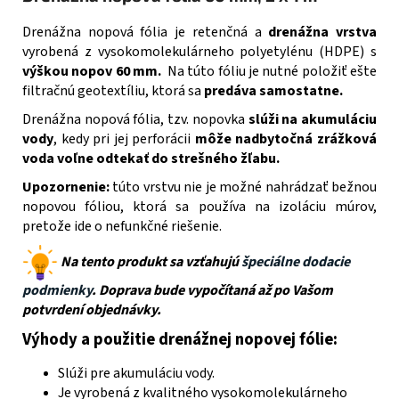
Drenážna nopová fólia je retenčná a
drenážna vrstva
vyrobená z vysokomolekulárneho polyetylénu (HDPE) s
výškou nopov 60 mm.
Na túto fóliu je nutné položiť ešte
filtračnú geotextíliu, ktorá sa
predáva samostatne.
Drenážna nopová fólia, tzv. nopovka
slúži na akumuláciu
vody
, kedy pri jej perforácii
môže nadbytočná zrážková
voda voľne odtekať do strešného žľabu.
Upozornenie:
túto vrstvu nie je možné nahrádzať bežnou
nopovou fóliou, ktorá sa používa na izoláciu múrov,
pretože ide o nefunkčné riešenie.
Na tento produkt sa vzťahujú
špeciálne dodacie
podmienky
. Doprava bude vypočítaná až po Vašom
potvrdení objednávky.
Výhody a použitie drenážnej nopovej fólie:
Slúži pre akumuláciu vody.
Je vyrobená z kvalitného vysokomolekulárneho