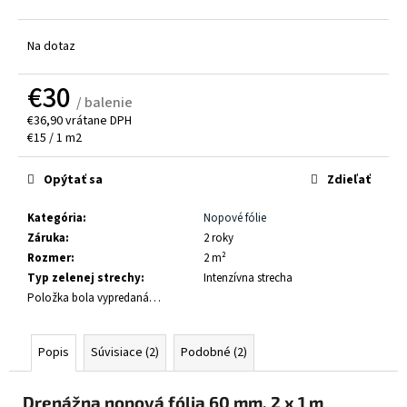
č
a
m
Na dotaz
e
€30
/ balenie
AQUADESK
€36,90 vrátane DPH
3000
Jednotková
€15 / 1 m2
RETENČNÁ
cena:
VRSTVA
120
Opýtať sa
Zdieľať
X
60
Kategória
:
Nopové fólie
X
3
Záruka
:
2 roky
CM
Rozmer
:
2 m²
€10,10
Typ zelenej strechy
:
Intenzívna strecha
Položka bola vypredaná…
Popis
Súvisiace (2)
Podobné (2)
Drenážna nopová fólia 60 mm, 2 x 1 m